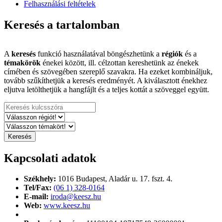
Felhasználási feltételek
Keresés a tartalomban
A
keresés
funkció használatával böngészhetünk a
régiók
és a
témakörök
énekei között, ill. célzottan kereshetünk az énekek
címében és szövegében szereplő szavakra. Ha ezeket kombináljuk,
tovább szűkíthetjük a keresés eredményét. A kiválasztott énekhez
eljutva letölthetjük a hangfájlt és a teljes kottát a szöveggel együtt.
Kapcsolati adatok
Székhely:
1016 Budapest,
Aladár u. 17. fszt. 4.
Tel/Fax:
(06 1) 328-0164
E-mail:
iroda@keesz.hu
Web:
www.keesz.hu