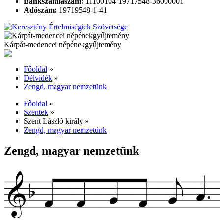
Bankszámlaszám:
11100104-19717548-36000001
Adószám:
19719548-1-41
Kárpát-medencei népénekgyűjtemény
Főoldal
»
Délvidék
»
Zengd, magyar nemzetünk
Főoldal
»
Szentek
»
Szent László király
»
Zengd, magyar nemzetünk
Zengd, magyar nemzetünk