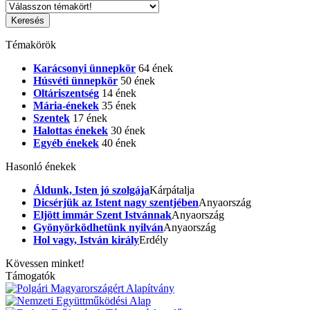
Témakörök
Karácsonyi ünnepkör
64 ének
Húsvéti ünnepkör
50 ének
Oltáriszentség
14 ének
Mária-énekek
35 ének
Szentek
17 ének
Halottas énekek
30 ének
Egyéb énekek
40 ének
Hasonló énekek
Áldunk, Isten jó szolgája
Kárpátalja
Dicsérjük az Istent nagy szentjében
Anyaország
Eljött immár Szent Istvánnak
Anyaország
Gyönyörködhetünk nyilván
Anyaország
Hol vagy, István király
Erdély
Kövessen minket!
Támogatók