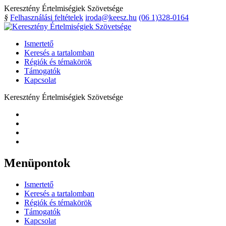
Keresztény Értelmiségiek Szövetsége
§
Felhasználási feltételek
iroda@keesz.hu
(06 1)328-0164
Ismertető
Keresés a tartalomban
Régiók és témakörök
Támogatók
Kapcsolat
Keresztény Értelmiségiek Szövetsége
Menüpontok
Ismertető
Keresés a tartalomban
Régiók és témakörök
Támogatók
Kapcsolat