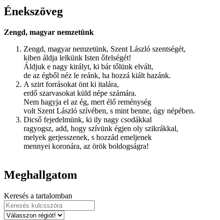
Énekszöveg
Zengd, magyar nemzetünk
Zengd, magyar nemzetünk, Szent László szentségét,
kiben áldja lelkünk Isten őfelségét!
Áldjuk e nagy királyt, ki bár tőlünk elvált,
de az égből néz le reánk, ha hozzá kiált hazánk.
A szirt forrásokat önt ki italára,
erdő szarvasokat küld népe számára.
Nem hagyja el az ég, mert élő reménység
volt Szent László szívében, s mint benne, úgy népében.
Dicső fejedelmünk, ki ily nagy csodákkal
ragyogsz, add, hogy szívünk égjen oly szikrákkal,
melyek gerjesszenek, s hozzád emeljenek
mennyei koronára, az örök boldogságra!
Meghallgatom
Keresés a tartalomban