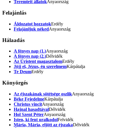
Teremtett állatok
Anyaország
Felajánlás
Áldozatot hozzatok
Erdély
Felajánljuk néked
Anyaország
Hálaadás
A fényes nap (1.)
Anyaország
A fényes nap (2.)
Délvidék
Az Úristent magasztalom
Erdély
Jöjj el, Jézus, én szerelmem
Kárpátalja
Te Deum
Erdély
Könyörgés
Az éjszakának sötétsége oszlik
Anyaország
Béke Fejedelme
Kárpátalja
Christus vincit
Anyaország
Hajnal hasadtával
Délvidék
Hol Szent Péter
Anyaország
Isten, ki fent uralkodol
Felvidék
Mária, Mária, eljött az éjszaka
Délvidék