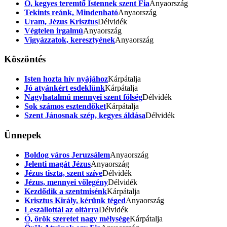
Ó, kegyes teremtő Istennek szent Fia
Anyaország
Tekints reánk, Mindenható
Anyaország
Uram, Jézus Krisztus
Délvidék
Végtelen irgalmú
Anyaország
Vigyázzatok, keresztyének
Anyaország
Köszöntés
Isten hozta hív nyájához
Kárpátalja
Jó atyánkért esdeklünk
Kárpátalja
Nagyhatalmú mennyei szent fölség
Délvidék
Sok számos esztendőket
Kárpátalja
Szent Jánosnak szép, kegyes áldása
Délvidék
Ünnepek
Boldog város Jeruzsálem
Anyaország
Jelenti magát Jézus
Anyaország
Jézus tiszta, szent szíve
Délvidék
Jézus, mennyei vőlegény
Délvidék
Kezdődik a szentmisénk
Kárpátalja
Krisztus Király, kérünk téged
Anyaország
Leszállottál az oltárra
Délvidék
Ó, örök szeretet nagy mélysége
Kárpátalja