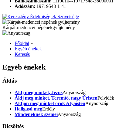
Bankszámlaszám:
11100104-19717548-36000001
Adószám:
19719548-1-41
Kárpát-medencei népénekgyűjtemény
Főoldal
»
Egyéb énekek
Keresés
Egyéb énekek
Áldás
Áldj meg minket, Jézus
Anyaország
Áldj meg minket, Teremtő, nagy Úristen
Felvidék
Áldjon meg minket örök Atyaisten
Anyaország
Hallgasd meg
Erdély
Mindeneknek szemei
Anyaország
Dicsőítés