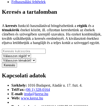
Felhasználási feltételek
Keresés a tartalomban
A
keresés
funkció használatával böngészhetünk a
régiók
és a
témakörök
énekei között, ill. célzottan kereshetünk az énekek
címében és szövegében szereplő szavakra. Ha ezeket kombináljuk,
tovább szűkíthetjük a keresés eredményét. A kiválasztott énekhez
eljutva letölthetjük a hangfájlt és a teljes kottát a szöveggel együtt.
Kapcsolati adatok
Székhely:
1016 Budapest,
Aladár u. 17. fszt. 4.
Tel/Fax:
(06 1) 328-0164
E-mail:
iroda@keesz.hu
Web:
www.keesz.hu