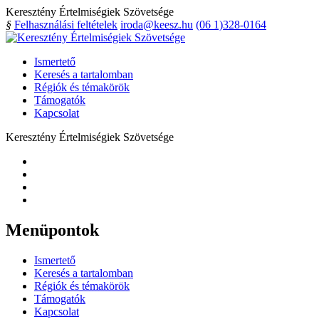
Keresztény Értelmiségiek Szövetsége
§
Felhasználási feltételek
iroda@keesz.hu
(06 1)328-0164
Ismertető
Keresés a tartalomban
Régiók és témakörök
Támogatók
Kapcsolat
Keresztény Értelmiségiek Szövetsége
Menüpontok
Ismertető
Keresés a tartalomban
Régiók és témakörök
Támogatók
Kapcsolat