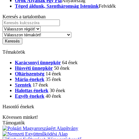
Örök Atyának egy Fia
Anyaország
Téged áldunk, Szentháromság Istenünk
Felvidék
Keresés a tartalomban
Témakörök
Karácsonyi ünnepkör
64 ének
Húsvéti ünnepkör
50 ének
Oltáriszentség
14 ének
Mária-énekek
35 ének
Szentek
17 ének
Halottas énekek
30 ének
Egyéb énekek
40 ének
Hasonló énekek
Kövessen minket!
Támogatók