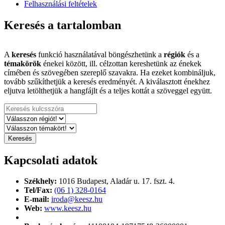
Felhasználási feltételek
Keresés a tartalomban
A
keresés
funkció használatával böngészhetünk a
régiók
és a
témakörök
énekei között, ill. célzottan kereshetünk az énekek
címében és szövegében szereplő szavakra. Ha ezeket kombináljuk,
tovább szűkíthetjük a keresés eredményét. A kiválasztott énekhez
eljutva letölthetjük a hangfájlt és a teljes kottát a szöveggel együtt.
Kapcsolati adatok
Székhely:
1016 Budapest,
Aladár u. 17. fszt. 4.
Tel/Fax:
(06 1) 328-0164
E-mail:
iroda@keesz.hu
Web:
www.keesz.hu