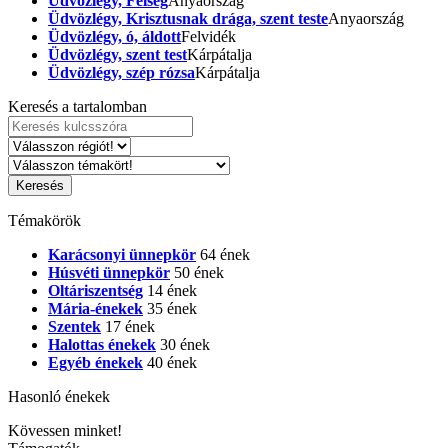
Üdvözlégy, Felség
Anyaország
Üdvözlégy, Krisztusnak drága, szent teste
Anyaország
Üdvözlégy, ó, áldott
Felvidék
Üdvözlégy, szent test
Kárpátalja
Üdvözlégy, szép rózsa
Kárpátalja
Keresés a tartalomban
Témakörök
Karácsonyi ünnepkör
64 ének
Húsvéti ünnepkör
50 ének
Oltáriszentség
14 ének
Mária-énekek
35 ének
Szentek
17 ének
Halottas énekek
30 ének
Egyéb énekek
40 ének
Hasonló énekek
Kövessen minket!