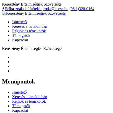
Keresztény Értelmiségiek Szövetsége
§
Felhasználási feltételek
iroda@keesz.hu
(06 1)328-0164
Ismertető
Keresés a tartalomban
Régiók és témakörök
Támogatók
Kapcsolat
Keresztény Értelmiségiek Szövetsége
Menüpontok
Ismertető
Keresés a tartalomban
Régiók és témakörök
Támogatók
Kapcsolat