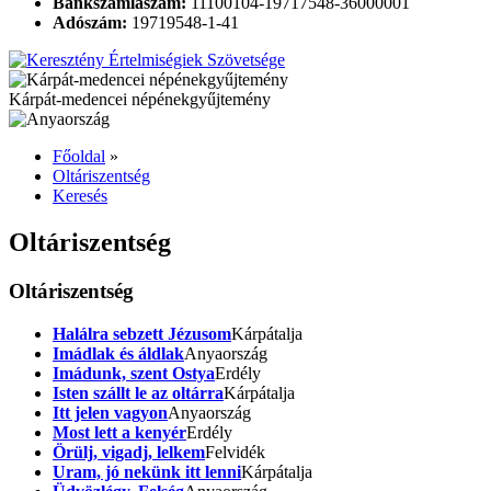
Bankszámlaszám:
11100104-19717548-36000001
Adószám:
19719548-1-41
Kárpát-medencei népénekgyűjtemény
Főoldal
»
Oltáriszentség
Keresés
Oltáriszentség
Oltáriszentség
Halálra sebzett Jézusom
Kárpátalja
Imádlak és áldlak
Anyaország
Imádunk, szent Ostya
Erdély
Isten szállt le az oltárra
Kárpátalja
Itt jelen vagyon
Anyaország
Most lett a kenyér
Erdély
Örülj, vigadj, lelkem
Felvidék
Uram, jó nekünk itt lenni
Kárpátalja