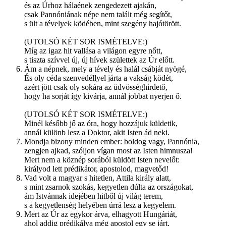
és az Úrhoz hálaének zengedezett ajakán,
csak Pannóniának népe nem talált még segítőt,
s ült a tévelyek ködében, mint szegény hajótörött.
(UTOLSÓ KÉT SOR ISMÉTELVE:)
Míg az igaz hit vallása a világon egyre nőtt,
s tiszta szívvel új, új hívek születtek az Úr előtt.
Ám a népnek, mely a tévely és halál csábját nyögé,
És oly céda szenvedéllyel járta a vakság ködét,
azért jött csak oly sokára az üdvösséghirdető,
hogy ha sorját így kivárja, annál jobbat nyerjen ő.
(UTOLSÓ KÉT SOR ISMÉTELVE:)
Minél később jő az óra, hogy hozzájuk küldetik,
annál különb lesz a Doktor, akit Isten ád neki.
Mondja bizony minden ember: boldog vagy, Pannónia,
zengjen ajkad, szóljon vígan most az Isten himnusza!
Mert nem a köznép sorából küldött Isten nevelőt:
királyod lett prédikátor, apostolod, magvetőd!
Vad volt a magyar s hitetlen, Attila király alatt,
s mint zsarnok szokás, kegyetlen dúlta az országokat,
ám Istvánnak idejében hitből új világ terem,
s a kegyetlenség helyében úrrá lesz a kegyelem.
Mert az Úr az egykor árva, elhagyott Hungáriát,
ahol addig prédikálva még apostol egy se járt,