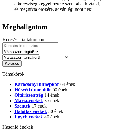
a keresztség kegyelmére e szent által hívta ki,
és meghívta örökére, adván égi hont neki.
Meghallgatom
Keresés a tartalomban
Témakörök
Karácsonyi ünnepkör
64 ének
Húsvéti ünnepkör
50 ének
Oltáriszentség
14 ének
Mária-énekek
35 ének
Szentek
17 ének
Halottas énekek
30 ének
Egyéb énekek
40 ének
Hasonló énekek