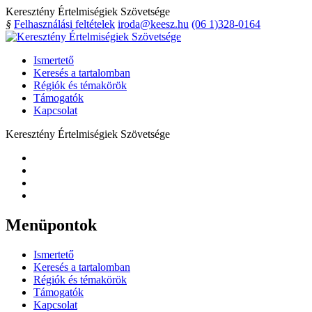
Keresztény Értelmiségiek Szövetsége
§
Felhasználási feltételek
iroda@keesz.hu
(06 1)328-0164
Ismertető
Keresés a tartalomban
Régiók és témakörök
Támogatók
Kapcsolat
Keresztény Értelmiségiek Szövetsége
Menüpontok
Ismertető
Keresés a tartalomban
Régiók és témakörök
Támogatók
Kapcsolat