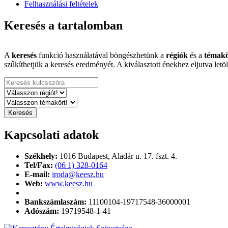
Felhasználási feltételek
Keresés a tartalomban
A
keresés
funkció használatával böngészhetünk a
régiók
és a
témak
szűkíthetjük a keresés eredményét. A kiválasztott énekhez eljutva letölt
Kapcsolati adatok
Székhely:
1016 Budapest,
Aladár u. 17. fszt. 4.
Tel/Fax:
(06 1) 328-0164
E-mail:
iroda@keesz.hu
Web:
www.keesz.hu
Bankszámlaszám:
11100104-19717548-36000001
Adószám:
19719548-1-41