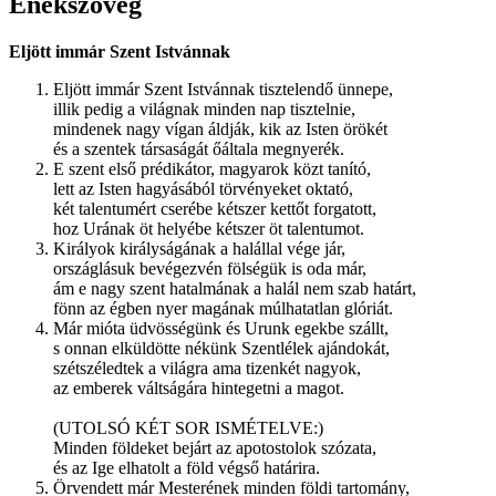
Énekszöveg
Eljött immár Szent Istvánnak
Eljött immár Szent Istvánnak tisztelendő ünnepe,
illik pedig a világnak minden nap tisztelnie,
mindenek nagy vígan áldják, kik az Isten örökét
és a szentek társaságát őáltala megnyerék.
E szent első prédikátor, magyarok közt tanító,
lett az Isten hagyásából törvényeket oktató,
két talentumért cserébe kétszer kettőt forgatott,
hoz Urának öt helyébe kétszer öt talentumot.
Királyok királyságának a halállal vége jár,
országlásuk bevégezvén fölségük is oda már,
ám e nagy szent hatalmának a halál nem szab határt,
fönn az égben nyer magának múlhatatlan glóriát.
Már mióta üdvösségünk és Urunk egekbe szállt,
s onnan elküldötte nékünk Szentlélek ajándokát,
szétszéledtek a világra ama tizenkét nagyok,
az emberek váltságára hintegetni a magot.
(UTOLSÓ KÉT SOR ISMÉTELVE:)
Minden földeket bejárt az apotostolok szózata,
és az Ige elhatolt a föld végső határira.
Örvendett már Mesterének minden földi tartomány,