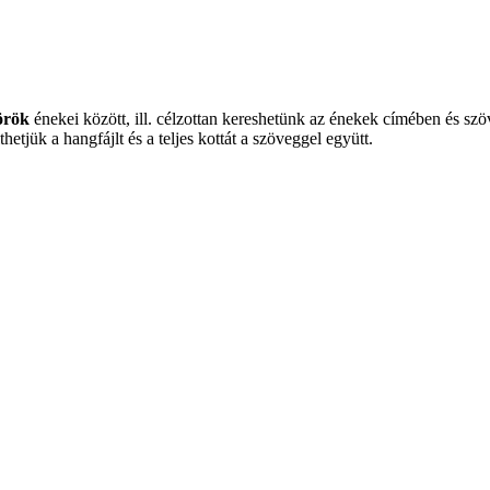
örök
énekei között, ill. célzottan kereshetünk az énekek címében és s
hetjük a hangfájlt és a teljes kottát a szöveggel együtt.