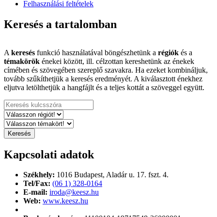
Felhasználási feltételek
Keresés a tartalomban
A
keresés
funkció használatával böngészhetünk a
régiók
és a
témakörök
énekei között, ill. célzottan kereshetünk az énekek
címében és szövegében szereplő szavakra. Ha ezeket kombináljuk,
tovább szűkíthetjük a keresés eredményét. A kiválasztott énekhez
eljutva letölthetjük a hangfájlt és a teljes kottát a szöveggel együtt.
Kapcsolati adatok
Székhely:
1016 Budapest,
Aladár u. 17. fszt. 4.
Tel/Fax:
(06 1) 328-0164
E-mail:
iroda@keesz.hu
Web:
www.keesz.hu