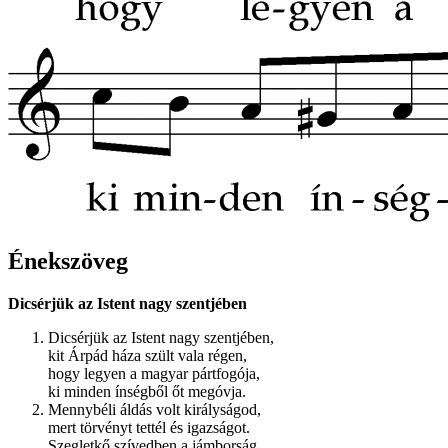
Énekszöveg
Dicsérjük az Istent nagy szentjében
Dicsérjük az Istent nagy szentjében,
kit Árpád háza szült vala régen,
hogy legyen a magyar pártfogója,
ki minden ínségből őt megóvja.
Mennybéli áldás volt királyságod,
mert törvényt tettél és igazságot.
Szegletkő szívedben a jámborság,