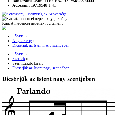
Bankszámlaszám:
11100104-19717548-36000001
Adószám:
19719548-1-41
Kárpát-medencei népénekgyűjtemény
Főoldal
»
Anyaország
»
Dicsérjük az Istent nagy szentjében
Főoldal
»
Szentek
»
Szent László király
»
Dicsérjük az Istent nagy szentjében
Dicsérjük az Istent nagy szentjében