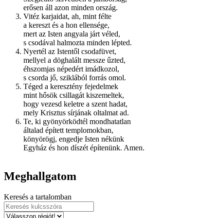
erősen áll azon minden ország.
Vitéz karjaidat, ah, mint félte
a kereszt és a hon ellensége,
mert az Isten angyala járt véled,
s csodával halmozta minden lépted.
Nyertél az Istentől csodafüvet,
mellyel a döghalált messze űzted,
éhszomjas népedért imádkozol,
s csorda jő, sziklából forrás omol.
Téged a keresztény fejedelmek
mint hősök csillagát kiszemeltek,
hogy vezesd keletre a szent hadat,
mely Krisztus sírjának oltalmat ad.
Te, ki gyönyörködtél mondhatatlan
általad épített templomokban,
könyörögj, engedje Isten nékünk
Egyház és hon díszét építenünk. Amen.
Meghallgatom
Keresés a tartalomban