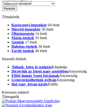
Témakörök
Karácsonyi ünnepkör
64 ének
Húsvéti ünnepkör
50 ének
Oltáriszentség
14 ének
Mária-énekek
35 ének
Szentek
17 ének
Halottas énekek
30 ének
Egyéb énekek
40 ének
Hasonló énekek
Áldunk, Isten jó szolgája
Kárpátalja
Dicsérjük az Istent nagy szentjében
Anyaország
Eljött immár Szent Istvánnak
Anyaország
Gyönyörködhetünk nyilván
Anyaország
Hol vagy, István király
Erdély
Kövessen minket!
Támogatók