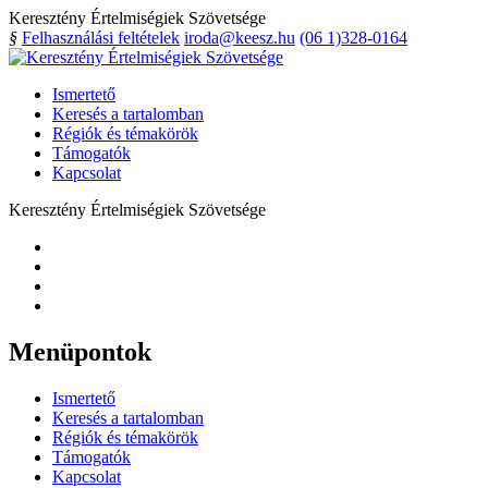
Keresztény Értelmiségiek Szövetsége
§
Felhasználási feltételek
iroda@keesz.hu
(06 1)328-0164
Ismertető
Keresés a tartalomban
Régiók és témakörök
Támogatók
Kapcsolat
Keresztény Értelmiségiek Szövetsége
Menüpontok
Ismertető
Keresés a tartalomban
Régiók és témakörök
Támogatók
Kapcsolat