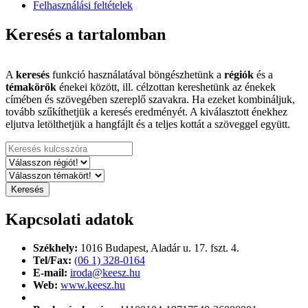
Felhasználási feltételek
Keresés a tartalomban
A
keresés
funkció használatával böngészhetünk a
régiók
és a
témakörök
énekei között, ill. célzottan kereshetünk az énekek
címében és szövegében szereplő szavakra. Ha ezeket kombináljuk,
tovább szűkíthetjük a keresés eredményét. A kiválasztott énekhez
eljutva letölthetjük a hangfájlt és a teljes kottát a szöveggel együtt.
Kapcsolati adatok
Székhely:
1016 Budapest,
Aladár u. 17. fszt. 4.
Tel/Fax:
(06 1) 328-0164
E-mail:
iroda@keesz.hu
Web:
www.keesz.hu