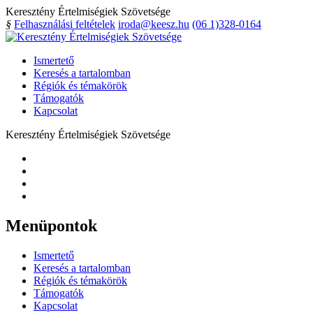
Keresztény Értelmiségiek Szövetsége
§
Felhasználási feltételek
iroda@keesz.hu
(06 1)328-0164
Ismertető
Keresés a tartalomban
Régiók és témakörök
Támogatók
Kapcsolat
Keresztény Értelmiségiek Szövetsége
Menüpontok
Ismertető
Keresés a tartalomban
Régiók és témakörök
Támogatók
Kapcsolat