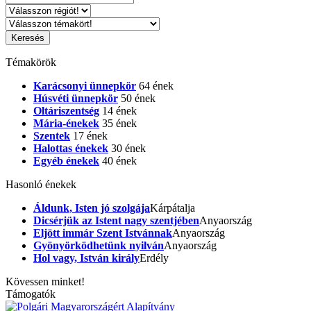
Témakörök
Karácsonyi ünnepkör
64 ének
Húsvéti ünnepkör
50 ének
Oltáriszentség
14 ének
Mária-énekek
35 ének
Szentek
17 ének
Halottas énekek
30 ének
Egyéb énekek
40 ének
Hasonló énekek
Áldunk, Isten jó szolgája
Kárpátalja
Dicsérjük az Istent nagy szentjében
Anyaország
Eljött immár Szent Istvánnak
Anyaország
Gyönyörködhetünk nyilván
Anyaország
Hol vagy, István király
Erdély
Kövessen minket!
Támogatók