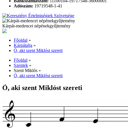
Bankszámlaszám:
11100104-19717548-36000001
Adószám:
19719548-1-41
Kárpát-medencei népénekgyűjtemény
Főoldal
»
Kárpátalja
»
Ó, aki szent Miklóst szereti
Főoldal
»
Szentek
»
Szent Miklós
»
Ó, aki szent Miklóst szereti
Ó, aki szent Miklóst szereti