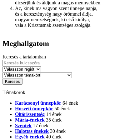
dicsérjünk és áldjunk a magas mennyekben.
Az, kinek ma vagyon szent ünnepe napja,
és a kereszténység nagy örömmel áldja,
magyar nemzetségnek, ki első királya,
vala a Krisztusnak szentséges szolgája.
Meghallgatom
Keresés a tartalomban
Témakörök
Karácsonyi ünnepkör
64 ének
Húsvéti ünnepkör
50 ének
Oltáriszentség
14 ének
Mária-énekek
35 ének
Szentek
17 ének
Halottas énekek
30 ének
Egyéb énekek
40 ének