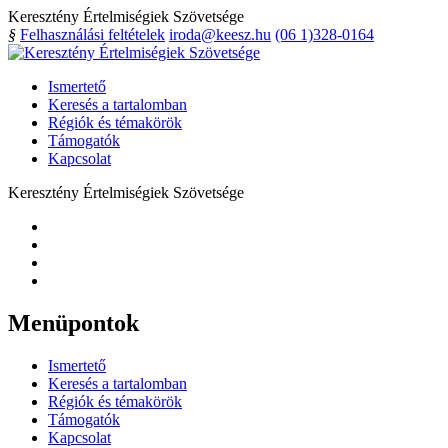
Keresztény Értelmiségiek Szövetsége
§
Felhasználási feltételek
iroda@keesz.hu
(06 1)328-0164
Ismertető
Keresés a tartalomban
Régiók és témakörök
Támogatók
Kapcsolat
Keresztény Értelmiségiek Szövetsége
Menüpontok
Ismertető
Keresés a tartalomban
Régiók és témakörök
Támogatók
Kapcsolat