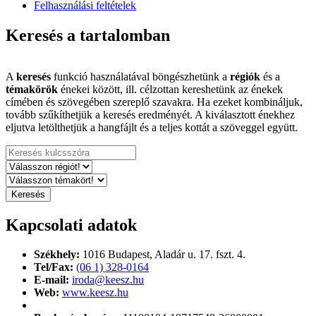
Felhasználási feltételek
Keresés a tartalomban
A
keresés
funkció használatával böngészhetünk a
régiók
és a
témakörök
énekei között, ill. célzottan kereshetünk az énekek
címében és szövegében szereplő szavakra. Ha ezeket kombináljuk,
tovább szűkíthetjük a keresés eredményét. A kiválasztott énekhez
eljutva letölthetjük a hangfájlt és a teljes kottát a szöveggel együtt.
Kapcsolati adatok
Székhely:
1016 Budapest,
Aladár u. 17. fszt. 4.
Tel/Fax:
(06 1) 328-0164
E-mail:
iroda@keesz.hu
Web:
www.keesz.hu