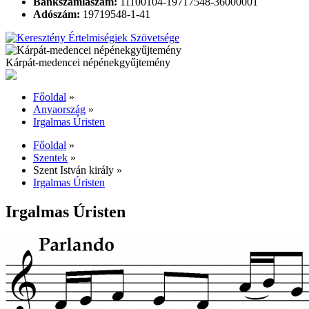
Bankszámlaszám:
11100104-19717548-36000001
Adószám:
19719548-1-41
Kárpát-medencei népénekgyűjtemény
Főoldal
»
Anyaország
»
Irgalmas Úristen
Főoldal
»
Szentek
»
Szent István király
»
Irgalmas Úristen
Irgalmas Úristen