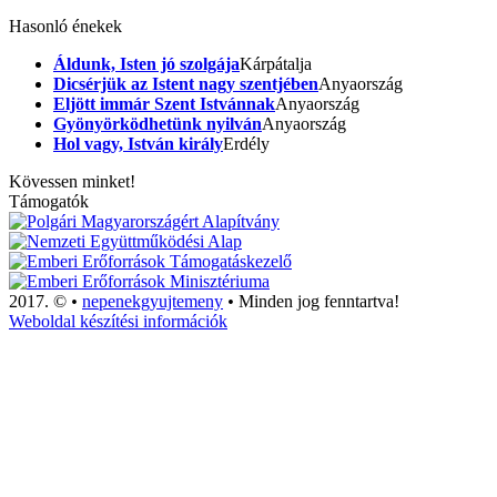
Hasonló énekek
Áldunk, Isten jó szolgája
Kárpátalja
Dicsérjük az Istent nagy szentjében
Anyaország
Eljött immár Szent Istvánnak
Anyaország
Gyönyörködhetünk nyilván
Anyaország
Hol vagy, István király
Erdély
Kövessen minket!
Támogatók
2017. ©
•
nepenekgyujtemeny
•
Minden jog fenntartva!
Weboldal készítési információk