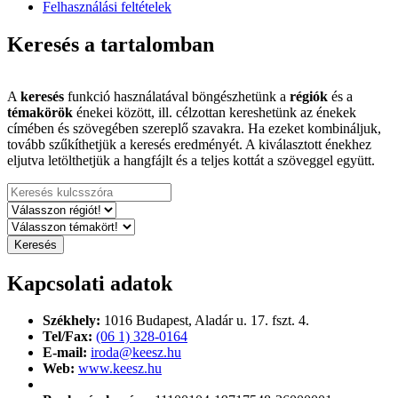
Felhasználási feltételek
Keresés a tartalomban
A
keresés
funkció használatával böngészhetünk a
régiók
és a
témakörök
énekei között, ill. célzottan kereshetünk az énekek
címében és szövegében szereplő szavakra. Ha ezeket kombináljuk,
tovább szűkíthetjük a keresés eredményét. A kiválasztott énekhez
eljutva letölthetjük a hangfájlt és a teljes kottát a szöveggel együtt.
Kapcsolati adatok
Székhely:
1016 Budapest,
Aladár u. 17. fszt. 4.
Tel/Fax:
(06 1) 328-0164
E-mail:
iroda@keesz.hu
Web:
www.keesz.hu