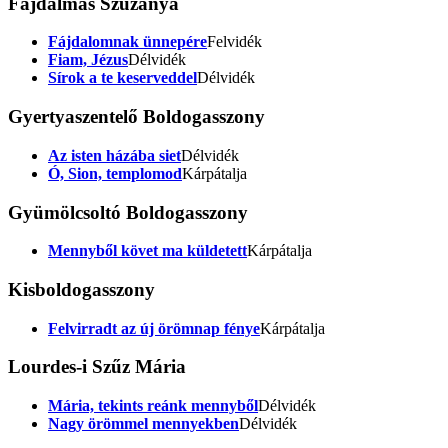
Fájdalmas Szűzanya
Fájdalomnak ünnepére
Felvidék
Fiam, Jézus
Délvidék
Sírok a te keserveddel
Délvidék
Gyertyaszentelő Boldogasszony
Az isten házába siet
Délvidék
Ó, Sion, templomod
Kárpátalja
Gyümölcsoltó Boldogasszony
Mennyből követ ma küldetett
Kárpátalja
Kisboldogasszony
Felvirradt az új örömnap fénye
Kárpátalja
Lourdes-i Szűz Mária
Mária, tekints reánk mennyből
Délvidék
Nagy örömmel mennyekben
Délvidék