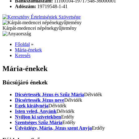
Bankszámlaszám:
11100104-19717548-36000001
Adószám:
19719548-1-41
Kárpát-medencei népénekgyűjtemény
Főoldal
»
Mária-énekek
Keresés
Mária-énekek
Búcsújáró énekek
Dicsértessék Jézus és Szűz Mária
Délvidék
Dicsértessék Jézus neve
Délvidék
Egek királynéja
Délvidék
Isten veled, Anyánk
Délvidék
Nyíljon ki szívetekben
Erdély
Szentséges Szűz Mária
Erdély
Üdvözlégy, Mária, Jézus szent Anyja
Erdély