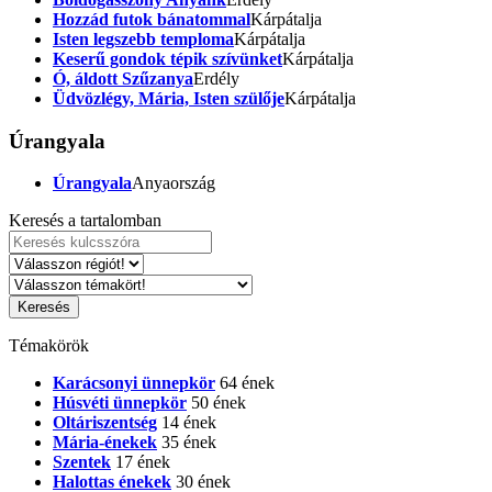
Hozzád futok bánatommal
Kárpátalja
Isten legszebb temploma
Kárpátalja
Keserű gondok tépik szívünket
Kárpátalja
Ó, áldott Szűzanya
Erdély
Üdvözlégy, Mária, Isten szülője
Kárpátalja
Úrangyala
Úrangyala
Anyaország
Keresés a tartalomban
Témakörök
Karácsonyi ünnepkör
64 ének
Húsvéti ünnepkör
50 ének
Oltáriszentség
14 ének
Mária-énekek
35 ének
Szentek
17 ének
Halottas énekek
30 ének