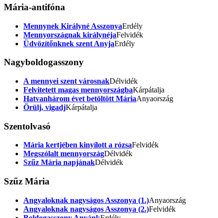
Mária-antifóna
Mennynek Királyné Asszonya
Erdély
Mennyországnak királynéja
Felvidék
Üdvözítőnknek szent Anyja
Erdély
Nagyboldogasszony
A mennyei szent városnak
Délvidék
Felvitetett magas mennyországba
Kárpátalja
Hatvanhárom évet betöltött Mária
Anyaország
Örülj, vigadj
Kárpátalja
Szentolvasó
Mária kertjében kinyílott a rózsa
Felvidék
Megszólalt mennyország
Délvidék
Szűz Mária napjának
Délvidék
Szűz Mária
Angyaloknak nagyságos Asszonya (1.)
Anyaország
Angyaloknak nagyságos Asszonya (2.)
Felvidék
Boldogasszony Anyánk
Erdély