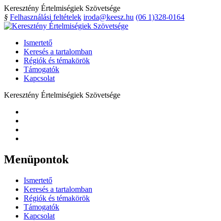
Keresztény Értelmiségiek Szövetsége
§
Felhasználási feltételek
iroda@keesz.hu
(06 1)328-0164
Ismertető
Keresés a tartalomban
Régiók és témakörök
Támogatók
Kapcsolat
Keresztény Értelmiségiek Szövetsége
Menüpontok
Ismertető
Keresés a tartalomban
Régiók és témakörök
Támogatók
Kapcsolat